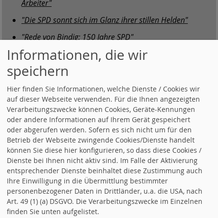
Arbeiter"
"Die SPD sonnt sich im Glanz ihrer stillen Helden"
"Rede von Bindig: 150 Jahre SPD"
Informationen, die wir
"Fotos vom Festakt "150 Jahre Sozialdemokratie" am 26.
Mai 2013 in Weingarten"
speichern
Hier finden Sie Informationen, welche Dienste / Cookies wir
auf dieser Webseite verwenden. Für die Ihnen angezeigten
Verarbeitungszwecke können Cookies, Geräte-Kennungen
oder andere Informationen auf Ihrem Gerät gespeichert
oder abgerufen werden. Sofern es sich nicht um für den
Betrieb der Webseite zwingende Cookies/Dienste handelt
können Sie diese hier konfigurieren, so dass diese Cookies /
Dienste bei Ihnen nicht aktiv sind. Im Falle der Aktivierung
entsprechender Dienste beinhaltet diese Zustimmung auch
Ihre Einwilligung in die Übermittlung bestimmter
personenbezogener Daten in Drittländer, u.a. die USA, nach
Art. 49 (1) (a) DSGVO. Die Verarbeitungszwecke im Einzelnen
finden Sie unten aufgelistet.