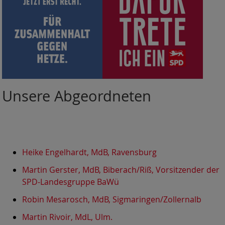
Unsere Abgeordneten
Heike Engelhardt, MdB, Ravensburg
Martin Gerster, MdB, Biberach/Riß, Vorsitzender der
SPD-Landesgruppe BaWü
Robin Mesarosch, MdB, Sigmaringen/Zollernalb
Martin Rivoir, MdL, Ulm.